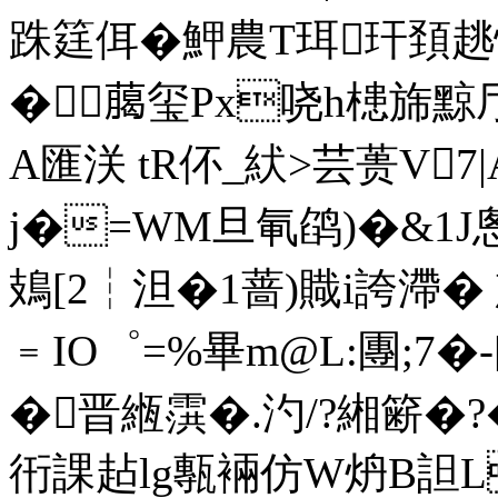
跦筳佴�魻農T珥玕頚趒
� 﨟玺Px哓h槵旆黥
A匯浂 tR伓_紎>芸蒉V7
j�=WM旦氠鹐)�&1J
鳷[2┆泹�1蔷)賳i誇滯�
﹦IO゜=%畢m@L:團;7�-
�晋緪霟�.汋/?緗簖�?�
衎課趈lg甎裲仿W炿B詚L